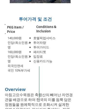
투어가격 및 조건
Conditions &
PKG Item /
Inclusion
Price
140,000원
호텔픽업서비스
인당/최소인원 4
투어차량
명
투어가이드
160,000원
페리티켓
​인당/최소인원 3
입장료
명
신용카드가능
외국인면세
​국인 10%부가세
Overview
아침고요수목원은 축령산의 빼어난 자연경
관을 배경으로 하여 한국의 미를 듬뿍 담은
정원들을 원예학적으로 조화시켜 설계한