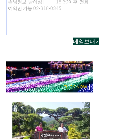
메일보내기
Herb Island Lighting
CLICK NOW
Festival