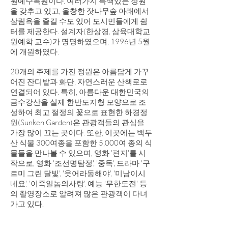
원예수목원이다. 여러가지 특색있는 정원
을 갖추고 있고, 울창한 잣나무숲 아래에서
삼림욕을 즐길 수도 있어 도시민들에게 쉼
터를 제공한다. 설계자(한상경, 삼육대학교
원예학 교수)가 명명하였으며, 1996년 5월
에 개원하였다.
20개의 주제를 가진 정원은 아름답게 가꾸
어진 잔디밭과 화단, 자연스러운 산책로로
연결되어 있다. 특히, 아름다운 대한민국의
금수강산을 실제 한반도지형 모양으로 조
성하여 최고 절정의 꽃으로 표현한 하경정
원(Sunken Garden)은 관광객들의 관심을
가장 많이 끄는 곳이다. 또한, 이곳에는 백두
산 식물 300여종을 포함한 5,000여 종의 식
물들을 만나볼 수 있으며, 영화 '편지'를 시
작으로, 영화 '조선명탐정', '중독', 드라마 '구
르미 그린 달빛', '웃어라동해야', '미남이시
네요', '이죽일놈의사랑', 예능 '무한도전' 등
의 촬영장소로 알려져 많은 관광객이 다녀
가고 있다.