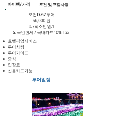
아이템/가격
조건 및 포함사항
​오전DMZ투어
56,000 원
각/최소인원.1
외국인면세 / 국내카드10% Tax
호텔픽업서비스
투어차량
투어가이드
​중식
입장료
신용카드가능
투어일정
Herb Island Lighting
CLICK NOW