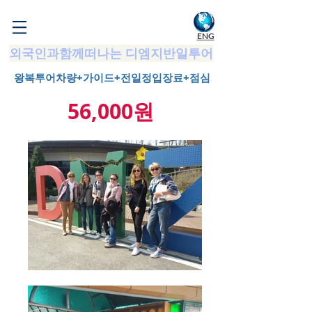
WELCOME TO KOREA
ENG
외국인과함께떠나는 디엠지반일투어
왕복투어차량+가이드+전일정입장료+점심
56,000원